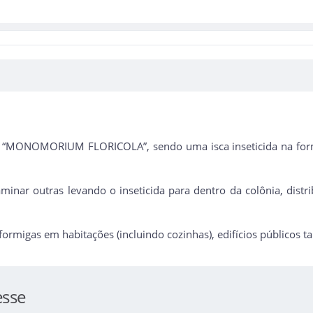
PP
AIS
as “MONOMORIUM FLORICOLA”, sendo uma isca inseticida na forma
minar outras levando o inseticida para dentro da colônia, dist
migas em habitações (incluindo cozinhas), edifícios públicos tais
esse