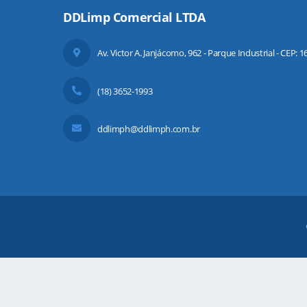
DDLimp Comercial LTDA
Av. Victor A. Janjácomo, 962 - Parque Industrial - CEP: 
(18) 3652-1993
ddlimph@ddlimph.com.br